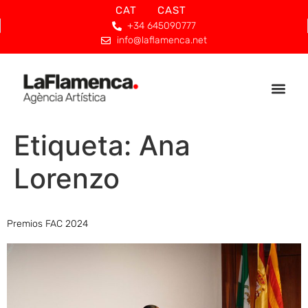
CAT
CAST
+34 645090777
info@laflamenca.net
Etiqueta:
Ana
Lorenzo
Premios FAC 2024