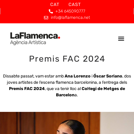
CAT
CAST
+34 645090777
info@laflamenca.net
Premis FAC 2024
Dissabte passat, vam estar amb
Ana Lorenzo
i
Óscar Soriano
, dos
joves artistes de l’escena flamenca barcelonina, a l’entrega dels
Premis FAC 2024
, que va tenir lloc al
Col·legi de Metges de
Barcelon
a.