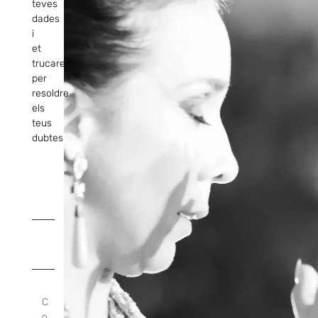
teves
dades
i
et
trucarem
per
resoldre
els
teus
dubtes