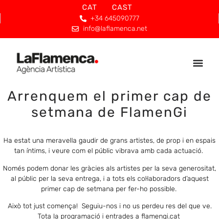
CAT
CAST
+34 645090777
info@laflamenca.net
Arrenquem el primer cap de
setmana de FlamenGi
Ha estat una meravella gaudir de grans artistes, de prop i en espais
tan íntims, i veure com el públic vibrava amb cada actuació.
Només podem donar les gràcies als artistes per la seva generositat,
al públic per la seva entrega, i a tots els col·laboradors d’aquest
primer cap de setmana per fer-ho possible.
Això tot just comença! Seguiu-nos i no us perdeu res del que ve.
Tota la programació i entrades a flamengi.cat