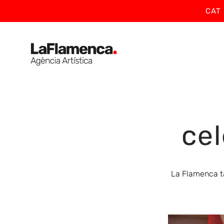
CAT
cel
La Flamenca ta