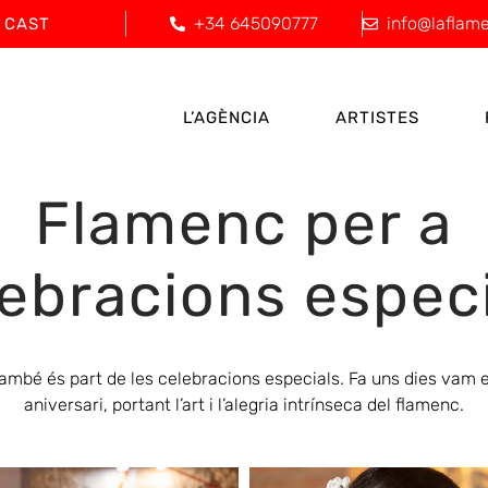
+34 645090777
info@laflam
CAST
L’AGÈNCIA
ARTISTES
Flamenc per a
ebracions espec
mbé és part de les celebracions especials. Fa uns dies vam 
aniversari, portant l’art i l’alegria intrínseca del flamenc.