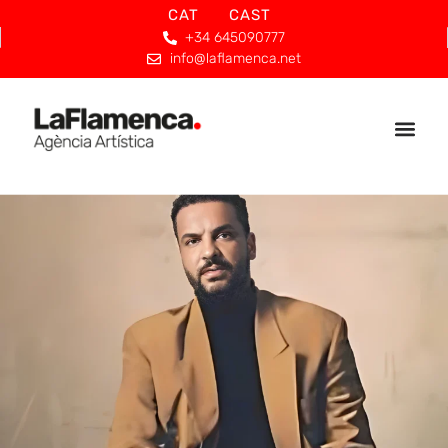
CAT
CAST
+34 645090777
info@laflamenca.net