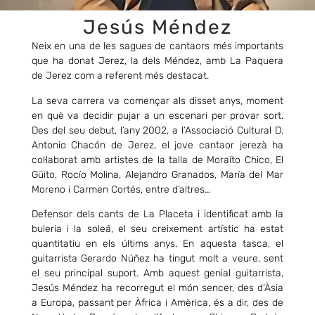
Jesús Méndez
Neix en una de les sagues de cantaors més importants
que ha donat Jerez, la dels Méndez, amb La Paquera
de Jerez com a referent més destacat.
La seva carrera va començar als disset anys, moment
en què va decidir pujar a un escenari per provar sort.
Des del seu debut, l’any 2002, a l’Associació Cultural D.
Antonio Chacón de Jerez, el jove cantaor jerezà ha
col·laborat amb artistes de la talla de
Moraíto
Chico, El
Güito, Rocío Molina, Alejandro Granados, María del Mar
Moreno i Carmen Cortés, entre d’altres…
Defensor dels cants de La Placeta i identificat amb la
buleria i la soleá, el seu creixement artístic ha estat
quantitatiu en els últims anys. En aquesta tasca, el
guitarrista Gerardo Núñez ha tingut molt a veure, sent
el seu principal suport. Amb aquest genial guitarrista,
Jesús Méndez ha recorregut el món sencer, des d’Àsia
a Europa, passant per Àfrica i Amèrica, és a dir, des de