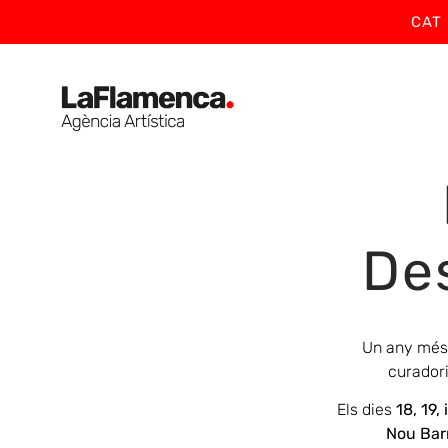
CAT
Des
Un any més,
curadori
Els dies
18, 19, 
Nou Bar