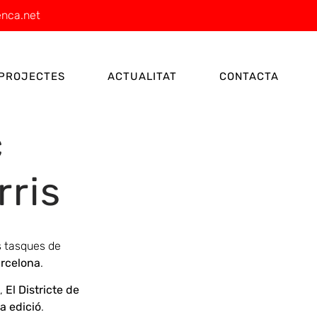
enca.net
PROJECTES
ACTUALITAT
CONTACTA
c
rris
s tasques de
arcelona
.
,
El Districte de
a edició
.