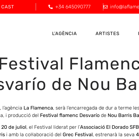
+34 645090777
info@laflam
CAST
L’AGÈNCIA
ARTISTES
Festival Flamen
varío de Nou Ba
 l’agència
La Flamenca
, serà l’encarregada de dur a terme le
a, i producció del
Festival flamenc Desvarío
de
Nou Barris B
i 20 de juliol
, el Festival liderat per l’
Associació El Dorado SFB
ris
i amb la col·laboració del
Grec Festival
, estrenarà la seva
4